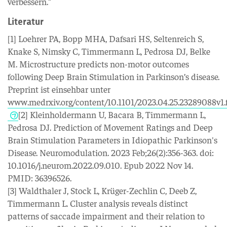
verbessern.“
Literatur
[1] Loehrer PA, Bopp MHA, Dafsari HS, Seltenreich S,
Knake S, Nimsky C, Timmermann L, Pedrosa DJ, Belke
M. Microstructure predicts non-motor outcomes
following Deep Brain Stimulation in Parkinson’s disease.
Preprint ist einsehbar unter
www.medrxiv.org/content/10.1101/2023.04.25.23289088v1.
[2] Kleinholdermann U, Bacara B, Timmermann L,
Pedrosa DJ. Prediction of Movement Ratings and Deep
Brain Stimulation Parameters in Idiopathic Parkinson's
Disease. Neuromodulation. 2023 Feb;26(2):356-363. doi:
10.1016/j.neurom.2022.09.010. Epub 2022 Nov 14.
PMID: 36396526.
[3] Waldthaler J, Stock L, Krüger-Zechlin C, Deeb Z,
Timmermann L. Cluster analysis reveals distinct
patterns of saccade impairment and their relation to