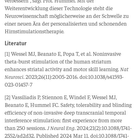
verbessern“, sagt Prof. Hummel. Mit der
Weiterentwicklung dieser Technologie steht die
Neurowissenschaft möglicherweise an der Schwelle zu
einer neuen Ära der personalisierten und schonenden
Hirnstimulationstherapie.
Literatur
[1] Wessel MJ, Beanato E, Popa T, et al. Noninvasive
theta-burst stimulation of the human striatum
enhances striatal activity and motor skill learning.
Nat
Neurosci
. 2023;26(11):2005-2016. doi:10.1038/s41593-
023-01457-7
[2] Vassiliadis P, Stiennon E, Windel F, Wessel MJ,
Beanato E, Hummel FC. Safety, tolerability and blinding
efficiency of non-invasive deep transcranial temporal
interference stimulation: first experience from more
than 250 sessions.
J Neural Eng
. 2024;21(2):10.1088/1741-
2552/ad2d32. Published 2024 Mar 11. doi:10.1088/1741-