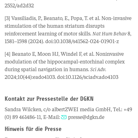
2552/ad2d32
[3] Vassiliadis, P., Beanato, E., Popa, T. et al. Non-invasive
stimulation of the human striatum disrupts
reinforcement learning of motor skills.
Nat Hum Behav
8,
1581–1598 (2024). doi:10.1038/s41562-024-01901-z
[4] Beanato E, Moon HJ, Windel F, et al. Noninvasive
modulation of the hippocampal-entorhinal complex
during spatial navigation in humans.
Sci Adv
.
2024;10(44):eado4103. doi:10.1126/sciadv.ado4103
Kontakt zur Pressestelle der DGKN
Sandra Wilcken, c/o albertZWEI media GmbH, Tel.: +49
(0) 89 461486-11, E-Mail:
presse@dgkn.de
Hinweis für die Presse