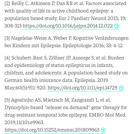
[2] Reilly C, Atkinson P, Das KB et al. Factors associated
with quality of life in active childhood epilepsy: a
population based study. Eur J Paediatr Neurol 2015; 19:
308-313
https://doi.org/10.1016/j.ejpn.2014.12.022
[3] Nageleise-Weiss A, Weber P. Kognitive Veränderungen
bei Kindern mit Epilepsie. Epileptologie 2016; 33: 4-12
[4] Schubert-Bast S, Zöllner JP, Ansorge S, et al. Burden
and epidemiology of status epilepticus in infants,
children, and adolescents: A population-based study on
German health insurance data. Epilepsia. 2019
May;60(5):911-920.
https://doi.org/10.1111/epi.14729
[5] Agostinho AS, Mietzsch M, Zangrandi L, et al.
Dynorphin-based "release on demand" gene therapy for
drug-resistant temporal lobe epilepsy. EMBO Mol Med.
2019;11(10):e9963.
https://doi.org/10.15252/emmm.201809963