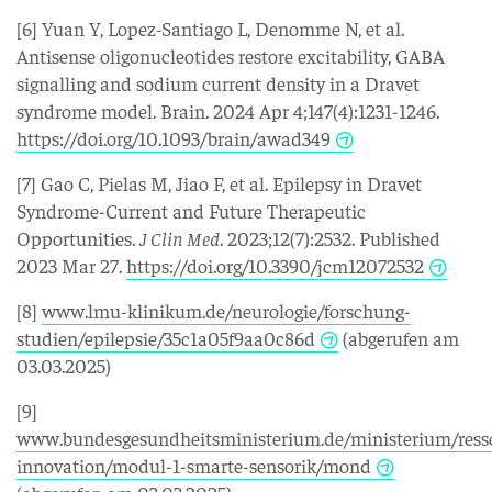
[6] Yuan Y, Lopez-Santiago L, Denomme N, et al.
Antisense oligonucleotides restore excitability, GABA
signalling and sodium current density in a Dravet
syndrome model. Brain. 2024 Apr 4;147(4):1231-1246.
https://doi.org/10.1093/brain/awad349
[7] Gao C, Pielas M, Jiao F, et al. Epilepsy in Dravet
Syndrome-Current and Future Therapeutic
Opportunities.
J Clin Med
. 2023;12(7):2532. Published
2023 Mar 27.
https://doi.org/10.3390/jcm12072532
[8]
www.lmu-klinikum.de/neurologie/forschung-
studien/epilepsie/35c1a05f9aa0c86d
(abgerufen am
03.03.2025)
[9]
www.bundesgesundheitsministerium.de/ministerium/resso
innovation/modul-1-smarte-sensorik/mond