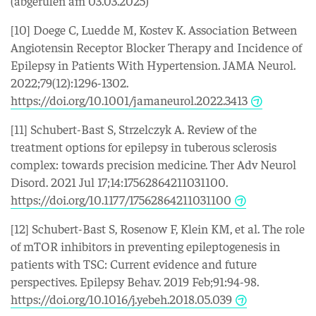
(abgerufen am 03.03.2025)
[10] Doege C, Luedde M, Kostev K. Association Between
Angiotensin Receptor Blocker Therapy and Incidence of
Epilepsy in Patients With Hypertension. JAMA Neurol.
2022;79(12):1296-1302.
https://doi.org/10.1001/jamaneurol.2022.3413
[11] Schubert-Bast S, Strzelczyk A. Review of the
treatment options for epilepsy in tuberous sclerosis
complex: towards precision medicine. Ther Adv Neurol
Disord. 2021 Jul 17;14:17562864211031100.
https://doi.org/10.1177/17562864211031100
[12] Schubert-Bast S, Rosenow F, Klein KM, et al. The role
of mTOR inhibitors in preventing epileptogenesis in
patients with TSC: Current evidence and future
perspectives. Epilepsy Behav. 2019 Feb;91:94-98.
https://doi.org/10.1016/j.yebeh.2018.05.039