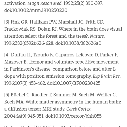
activation.
Magn Reson Med
. 1992;25(2):390-397.
doi:10.1002/mrm.1910250220
[3] Fink GR, Halligan PW, Marshall JC, Frith CD,
Frackowiak RS, Dolan RJ. Where in the brain does visual
attention select the forest and the trees?.
Nature
.
1996;382(6592):626-628. doi:10.1038/382626a0
[4] Duffau H, Tzourio N, Caparros-Lefebvre D, Parker F,
Mazoyer B. Tremor and voluntary repetitive movement
in Parkinson's disease: comparison before and after L-
dopa with positron emission tomography.
Exp Brain Res
.
1996;107(3):453-462. doi:10.1007/BF00230425
[5] Büchel C, Raedler T, Sommer M, Sach M, Weiller C,
Koch MA. White matter asymmetry in the human brain:
a diffusion tensor MRI study.
Cereb Cortex
.
2004;14(9):945-951. doi:10.1093/cercor/bhh055