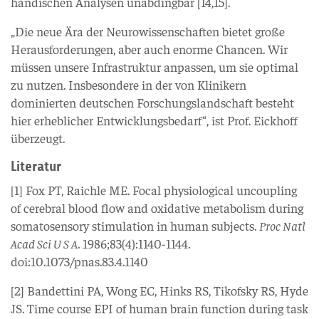
händischen Analysen unabdingbar [14,15].
„Die neue Ära der Neurowissenschaften bietet große
Herausforderungen, aber auch enorme Chancen. Wir
müssen unsere Infrastruktur anpassen, um sie optimal
zu nutzen. Insbesondere in der von Klinikern
dominierten deutschen Forschungslandschaft besteht
hier erheblicher Entwicklungsbedarf“, ist Prof. Eickhoff
überzeugt.
Literatur
[1] Fox PT, Raichle ME. Focal physiological uncoupling
of cerebral blood flow and oxidative metabolism during
somatosensory stimulation in human subjects.
Proc Natl
Acad Sci U S A
. 1986;83(4):1140-1144.
doi:10.1073/pnas.83.4.1140
[2] Bandettini PA, Wong EC, Hinks RS, Tikofsky RS, Hyde
JS. Time course EPI of human brain function during task