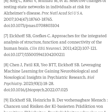
[6] Sorg C, Riedl V, Mühlau M, et al. Selective changes of
resting-state networks in individuals at risk for
Alzheimer's disease.
Proc Natl Acad Sci U S A
.
2007;104(47):18760-18765.
doi:10.1073/pnas.0708803104
[7] Eickhoff SB, Grefkes C. Approaches for the integrated
analysis of structure, function and connectivity of the
human brain.
Clin EEG Neurosci
. 2011;42(2):107-121.
doi:10.1177/155005941104200211
[8] Chen J, Patil KR, Yeo BTT, Eickhoff SB. Leveraging
Machine Learning for Gaining Neurobiological and
Nosological Insights in Psychiatric Research.
Biol
Psychiatry
. 2023;93(1):18-28.
doi:10.1016/j.biopsych.2022.07.025
[9] Eickhoff SB, Heinrichs B. Der vorhersagbare Mensch :
Chancen und Risiken der KI-basierten Prädiktion von