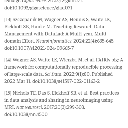
leakage.
Gigascience
. 2022;12:giad071.
doi:10.1093/gigascience/giad071
[13] Szczepanik M, Wagner AS, Heunis S, Waite LK,
Eickhoff SB, Hanke M. Teaching Research Data
Management with DataLad: A Multi-year, Multi-
domain Effort.
Neuroinformatics
. 2024;22(4):635-645.
doi:10.1007/s12021-024-09665-7
[14] Wagner AS, Waite LK, Wierzba M, et al. FAIRly big: A
framework for computationally reproducible processing
of large-scale data.
Sci Data
. 2022;9(1):80. Published
2022 Mar 11. doi:10.1038/s41597-022-01163-2
[15] Nichols TE, Das S, Eickhoff SB, et al. Best practices
in data analysis and sharing in neuroimaging using
MRI.
Nat Neurosci
. 2017;20(3):299-303.
doi:10.1038/nn.4500