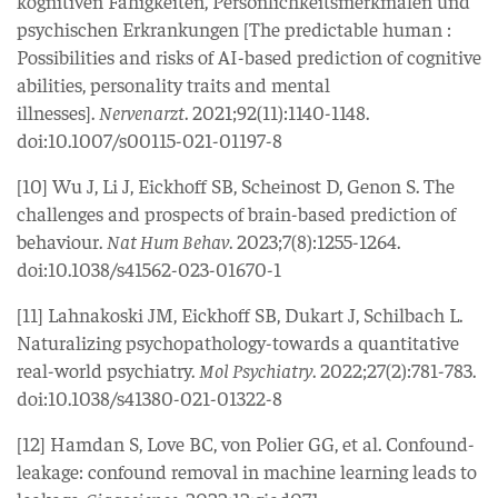
kognitiven Fähigkeiten, Persönlichkeitsmerkmalen und
psychischen Erkrankungen [The predictable human :
Possibilities and risks of AI-based prediction of cognitive
abilities, personality traits and mental
illnesses].
Nervenarzt
. 2021;92(11):1140-1148.
doi:10.1007/s00115-021-01197-8
[10] Wu J, Li J, Eickhoff SB, Scheinost D, Genon S. The
challenges and prospects of brain-based prediction of
behaviour.
Nat Hum Behav
. 2023;7(8):1255-1264.
doi:10.1038/s41562-023-01670-1
[11] Lahnakoski JM, Eickhoff SB, Dukart J, Schilbach L.
Naturalizing psychopathology-towards a quantitative
real-world psychiatry.
Mol Psychiatry
. 2022;27(2):781-783.
doi:10.1038/s41380-021-01322-8
[12] Hamdan S, Love BC, von Polier GG, et al. Confound-
leakage: confound removal in machine learning leads to