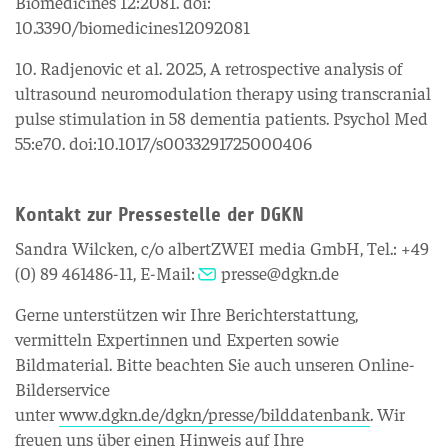
Biomedicines 12:2081. doi:
10.3390/biomedicines12092081
10. Radjenovic et al. 2025, A retrospective analysis of
ultrasound neuromodulation therapy using transcranial
pulse stimulation in 58 dementia patients. Psychol Med
55:e70. doi:10.1017/s0033291725000406
Kontakt zur Pressestelle der DGKN
Sandra Wilcken, c/o albertZWEI media GmbH, Tel.: +49
(0) 89 461486-11, E-Mail:
presse@dgkn.de
Gerne unterstützen wir Ihre Berichterstattung,
vermitteln Expertinnen und Experten sowie
Bildmaterial. Bitte beachten Sie auch unseren Online-
Bilderservice
unter
www.dgkn.de/dgkn/presse/bilddatenbank
. Wir
freuen uns über einen Hinweis auf Ihre