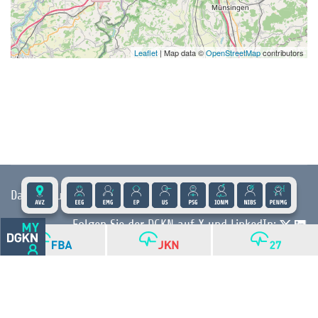
Leaflet
| Map data ©
OpenStreetMap
contributors
Datenschutz
|
Impressum
|
Kontakt
|
Presse
Folgen Sie der DGKN auf X und LinkedIn:
© 2026 DGKN | Privacy by Design