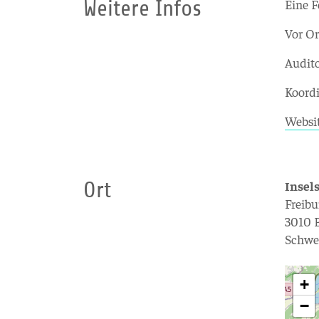
Weitere Infos
Eine F
Vor Or
Audito
Koordi
Websi
Ort
Insel
Freibu
3010 
Schwe
+
−