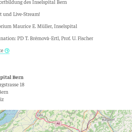
ortbildung des Inselspital Bern
t und Live-Stream!
rium Maurice E. Müller, Inselspital
nation: PD T. Brémovà-Ertl, Prof. U. Fischer
te
spital Bern
rgstrasse 18
Bern
iz