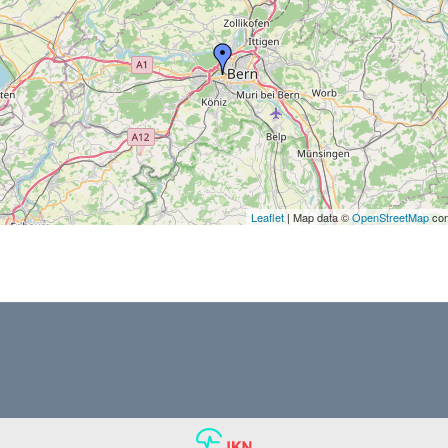
Leaflet
| Map data ©
OpenStreetMap
con