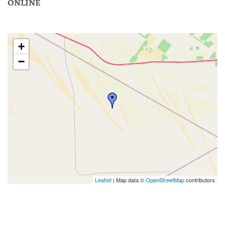
ONLINE
+
−
Leaflet
| Map data ©
OpenStreetMap
contributors