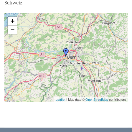
Schweiz
+
−
Leaflet
| Map data ©
OpenStreetMap
contributors