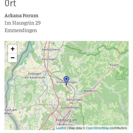
Ort
Arkana Forum
Im Hausgrün 29
Emmendingen
+
−
Leaflet
| Map data ©
OpenStreetMap
contributors