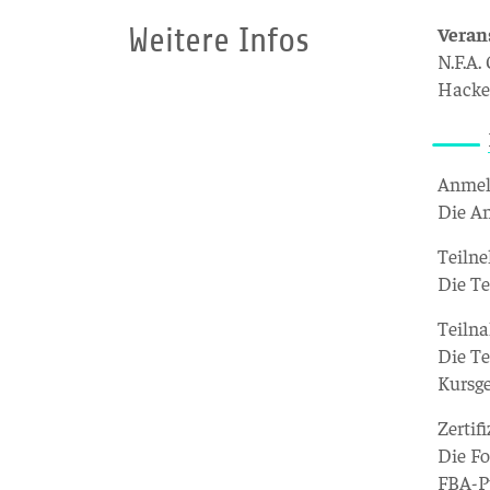
Weitere Infos
Veran
N.F.A
Hacke
Anme
Die A
Teiln
Die Te
Teiln
Die Te
Kursge
Zertif
Die Fo
FBA-Pu