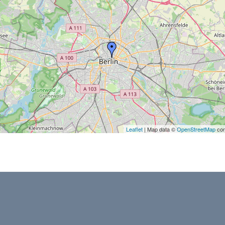
Leaflet
| Map data ©
OpenStreetMap
con