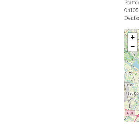
Pfaffe
04105
Deuts
+
−