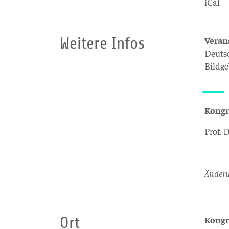
iCal
Weitere Infos
Veran
Deutsc
Bildge
Kongr
Prof. 
Änderu
Ort
Kongr