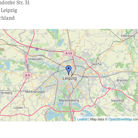
ndorfer Str. 31
 Leipzig
chland
Leaflet
| Map data ©
OpenStreetMap
con